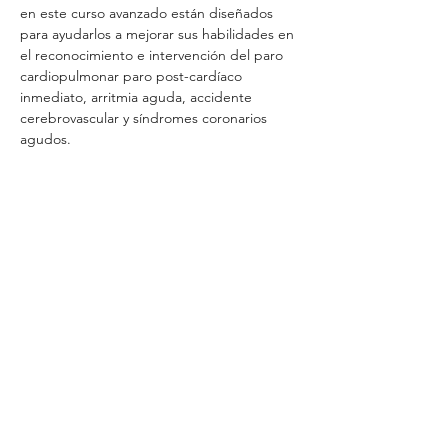
en este curso avanzado están diseñados 
para ayudarlos a mejorar sus habilidades en 
el reconocimiento e intervención del paro 
cardiopulmonar paro post-cardíaco 
inmediato, arritmia aguda, accidente 
cerebrovascular y síndromes coronarios 
agudos.
Tickets
Venta finalizada
Tipo de entrada
ACLS Deposit Reservation
Leer más
Precio
50,00 US$