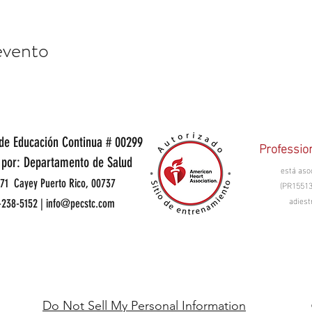
evento
de Educación Continua # 00299
Professio
 por: Departamento de Salud
está aso
71 Cayey Puerto Rico, 00737
(PR15513
adiest
-238-5152 |
info@pecstc.com
Do Not Sell My Personal Information