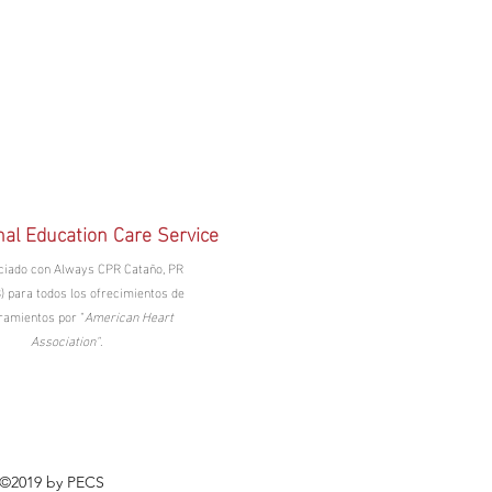
nal Education Care Service
ciado con Always CPR Cataño, PR
) para todos los ofrecimientos de
ramientos por "
American Heart
Association"
.
©2019 by PECS