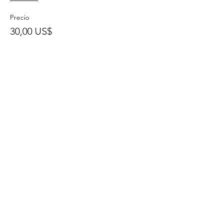
Precio
30,00 US$
Venta finalizada
Tipo de entrada
Educación Continua
Leer más
Precio
15,00 US$
Compartir este evento