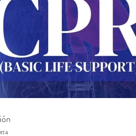
ión
MT-4