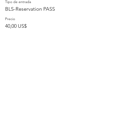
Tipo de entrada
BLS-Reservation PASS
Precio
40,00 US$
Venta finalizada
Tipo de entrada
Educación Continua
Profesional
Leer más
Precio
10,00 US$