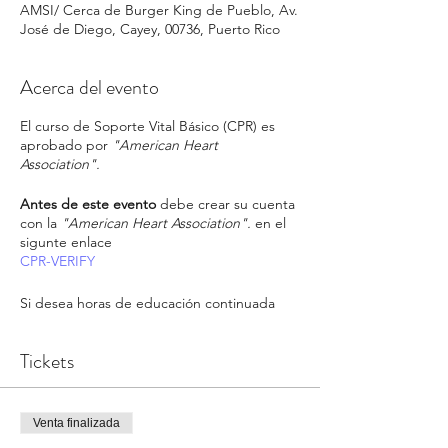
AMSI/ Cerca de Burger King de Pueblo, Av.
José de Diego, Cayey, 00736, Puerto Rico
Acerca del evento
El curso de Soporte Vital Básico (CPR) es
aprobado por
"American Heart
Association".
Antes de este evento
debe crear su cuenta
con la
"American Heart Association".
en el
sigunte enlace
CPR-VERIFY
Si desea horas de educación continuada
debe solicitarla a nuestro personal. La
educación puede tener un precio adicional
Tickets
al curso. El precio depende de su tipo de
profesión y horas aprobadas por la junta de
educación. Consulte con nuestro personal
sobre la disponibilidad de Educación
Venta finalizada
Continuada y codigos apobados.