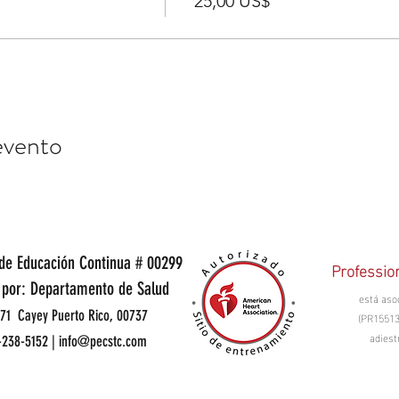
25,00 US$
evento
de Educación Continua # 00299
Professio
 por: Departamento de Salud
está aso
71 Cayey Puerto Rico, 00737
(PR15513
adiest
-238-5152 |
info@pecstc.com