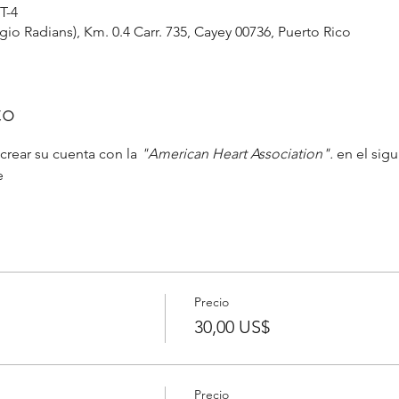
T-4
io Radians), Km. 0.4 Carr. 735, Cayey 00736, Puerto Rico
to
crear su cuenta con la 
"American Heart Association". 
en el sig
e
Precio
30,00 US$
Precio