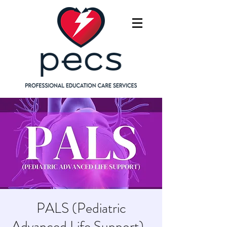
PALS (Pediatric
Advanced Life Support)-