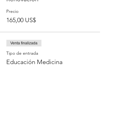
Precio
165,00 US$
Venta finalizada
Tipo de entrada
Educación Medicina
Precio
30,00 US$
Venta finalizada
Tipo de entrada
Educación prof. de la salud
Precio