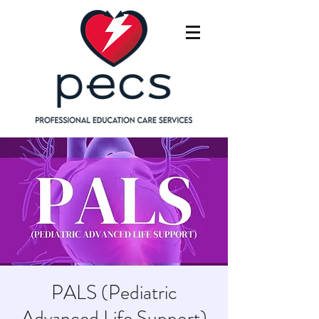
PALS (Pediatric
Advanced Life Support)