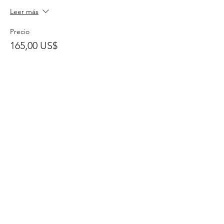
Leer más
Precio
165,00 US$
Venta finalizada
Tipo de entrada
PALS(Primera Vez)
Leer más
Precio
185,00 US$