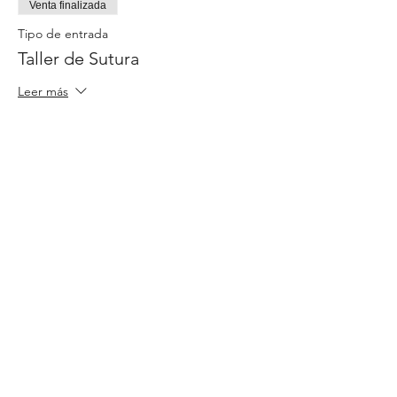
Venta finalizada
Tipo de entrada
Taller de Sutura
Leer más
Precio
50,00 US$
Compartir este evento
Proveedor de Educación Continua #
Professional Education Care Service
00299
está asociado con Always CPR
Autorizado por: Departamento de
Cataño, PR (PR15513) para todos
Salud
los ofrecimientos de